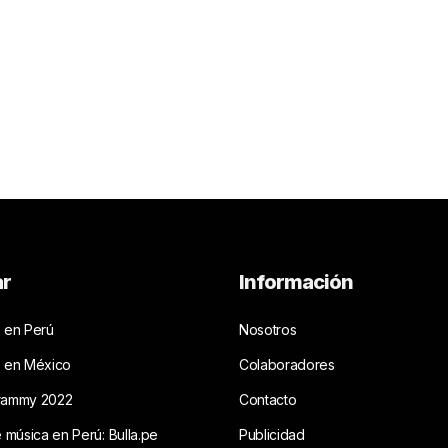
ar
Información
 en Perú
Nosotros
s en México
Colaboradores
rammy 2022
Contacto
e música en Perú: Bulla.pe
Publicidad