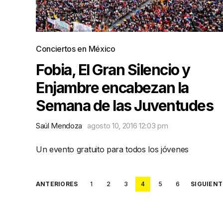
Conciertos en México
Fobia, El Gran Silencio y
Enjambre encabezan la
Semana de las Juventudes
Saúl Mendoza
agosto 10, 2016 12:03 pm
Un evento gratuito para todos los jóvenes
Posts
ANTERIORES
1
2
3
4
5
6
SIGUIENT
pagination