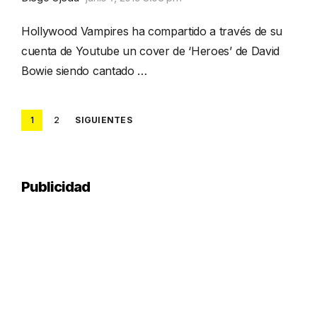
Hollywood Vampires ha compartido a través de su
cuenta de Youtube un cover de ‘Heroes’ de David
Bowie siendo cantado …
Posts
1
2
SIGUIENTES
pagination
Publicidad