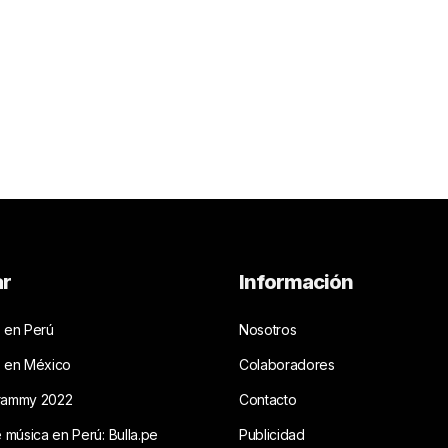
ar
Información
 en Perú
Nosotros
s en México
Colaboradores
rammy 2022
Contacto
e música en Perú: Bulla.pe
Publicidad