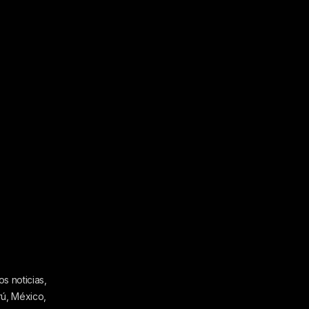
s noticias,
rú, México,