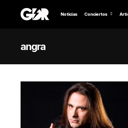
Noticias
Conciertos
Artí
angra