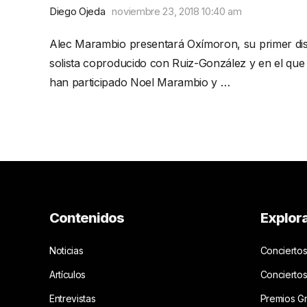
Diego Ojeda
noviembre 23, 2018 10:40 am
Alec Marambio presentará Oxímoron, su primer di
solista coproducido con Ruiz-González y en el que
han participado Noel Marambio y …
Contenidos
Explor
Noticias
Conciertos
Artículos
Concierto
Entrevistas
Premios G