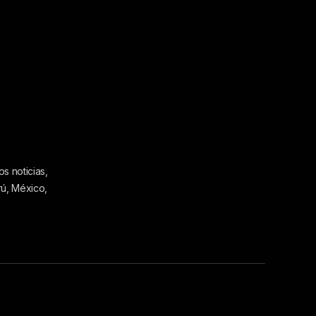
s noticias,
rú, México,