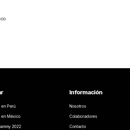
sco
ar
Información
 en Perú
Nosotros
s en México
Colaboradores
rammy 2022
Contacto