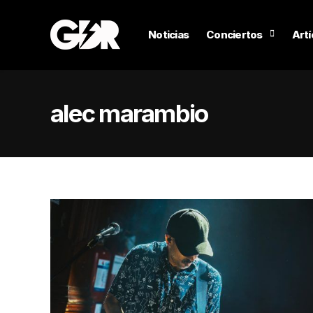
Noticias
Conciertos
Artí
alec marambio