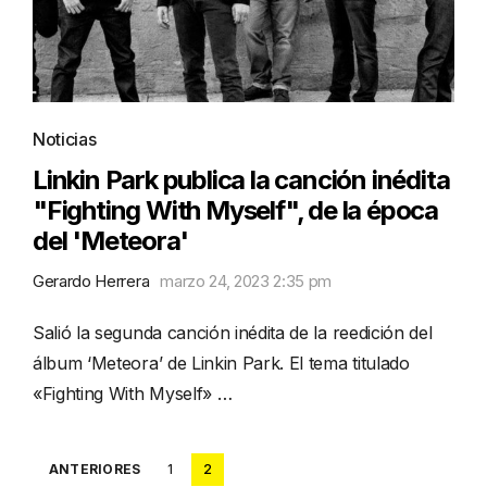
Noticias
Linkin Park publica la canción inédita
"Fighting With Myself", de la época
del 'Meteora'
Gerardo Herrera
marzo 24, 2023 2:35 pm
Salió la segunda canción inédita de la reedición del
álbum ‘Meteora’ de Linkin Park. El tema titulado
«Fighting With Myself» …
Posts
ANTERIORES
1
2