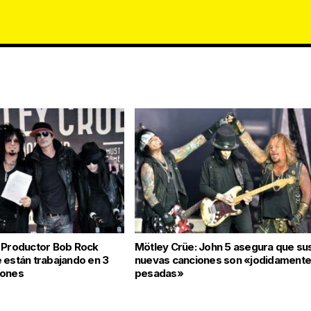
 Productor Bob Rock
Mötley Crüe: John 5 asegura que su
 están trabajando en 3
nuevas canciones son «jodidament
iones
pesadas»