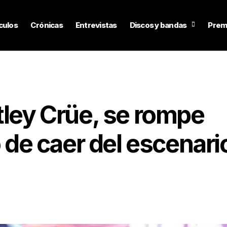
culos
Crónicas
Entrevistas
Discos y bandas
Prem
tley Crüe, se rompe
o de caer del escenari