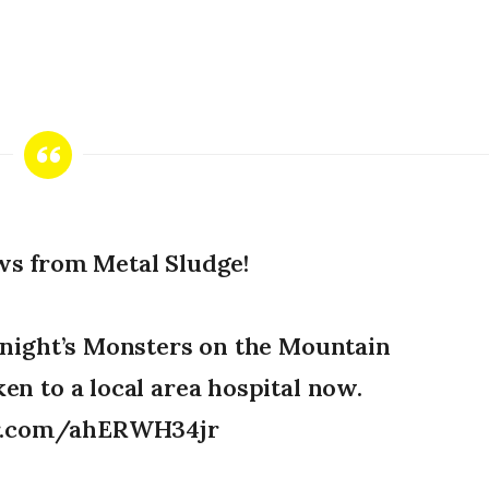
s from Metal Sludge!
tonight’s Monsters on the Mountain
ken to a local area hospital now.
er.com/ahERWH34jr