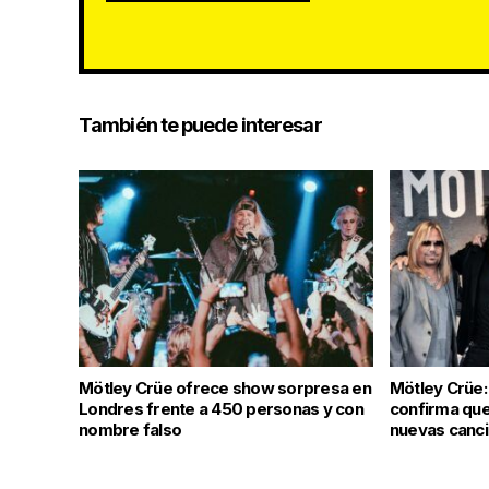
También te puede interesar
Mötley Crüe ofrece show sorpresa en
Mötley Crüe:
Londres frente a 450 personas y con
confirma que
nombre falso
nuevas canc