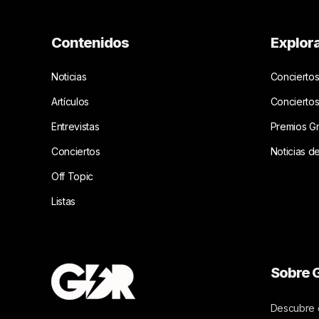
Contenidos
Explor
Noticias
Conciertos
Artículos
Concierto
Entrevistas
Premios G
Conciertos
Noticias d
Off Topic
Listas
Sobre G
Descubre c