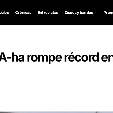
culos
Crónicas
Entrevistas
Discos y bandas
Prem
A-ha rompe récord e