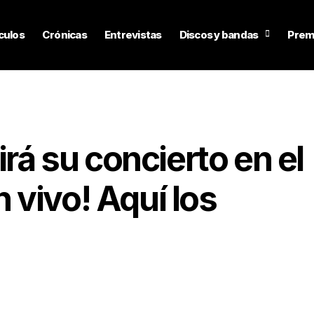
culos
Crónicas
Entrevistas
Discos y bandas
Prem
irá su concierto en el
vivo! Aquí los