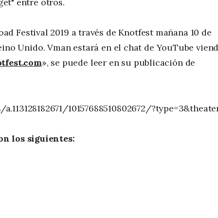
get" entre otros.
d Festival 2019 a través de Knotfest mañana 10 de
m. Reino Unido. Vman estará en el chat de YouTube vien
tfest.com
», se puede leer en su publicación de
/a.113128182671/10157688510802672/?type=3&theate
n los siguientes: