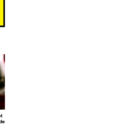
ot
 de