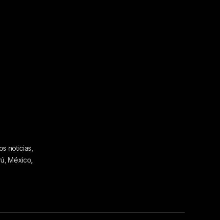
s noticias,
rú, México,