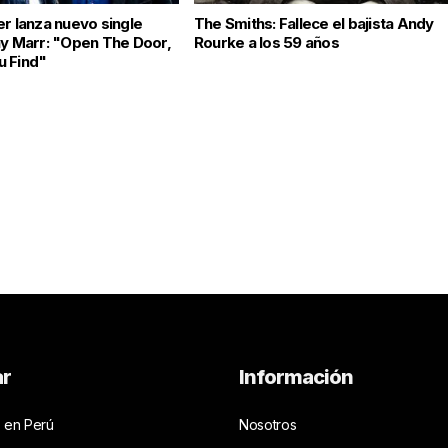
er lanza nuevo single
The Smiths: Fallece el bajista Andy
ny Marr: "Open The Door,
Rourke a los 59 años
u Find"
ar
Información
 en Perú
Nosotros