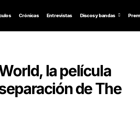
culos
Crónicas
Entrevistas
Discos y bandas
Prem
World, la película
 separación de The