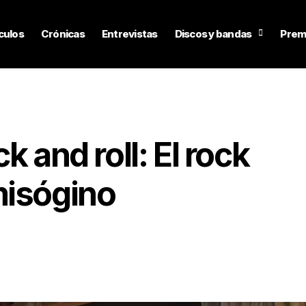
culos
Crónicas
Entrevistas
Discos y bandas
Prem
k and roll: El rock
misógino