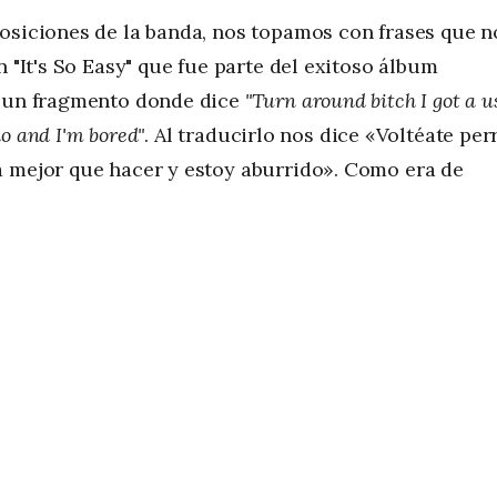
posiciones de la banda, nos topamos con frases que n
n "It's So Easy" que fue parte del exitoso álbum
r un fragmento donde dice
"Turn around bitch I got a u
do and I'm bored"
. Al traducirlo nos dice «Voltéate perr
a mejor que hacer y estoy aburrido». Como era de