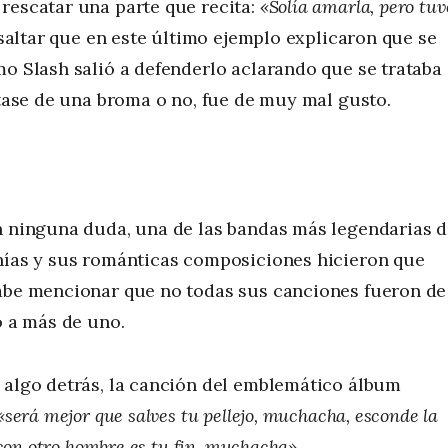
rescatar una parte que recita:
«Solía amarla, pero tuv
saltar que en este último ejemplo explicaron que se
mo Slash salió a defenderlo aclarando que se trataba
atase de una broma o no, fue de muy mal gusto.
in ninguna duda, una de las bandas más legendarias 
onías y sus románticas composiciones hicieron que
cabe mencionar que no todas sus canciones fueron de
o a más de uno.
 algo detrás, la canción del emblemático álbum
«será mejor que salves tu pellejo, muchacha, esconde la
 con otro hombre es tu fin, muchacha»
.