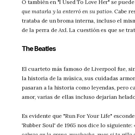
O también en "I Used To Love Her" se puede 
que matarla y la enterró en su patio»
. Cabe re
trataba de un broma interna, incluso el mis
de la perra de Axl. La cuestión es que se tr
The Beatles
El cuarteto más famoso de Liverpool fue, s
la historia de la música, sus cuidadas arm
pasaran a la historia como leyendas, pero 
amor, varias de ellas incluso dejarían helad
Es evidente que "Run For Your Life" esconde
'Rubber Soul' de 1965 nos dice lo siguiente:
cabeza en la arena, muchacha, pues si te pillo