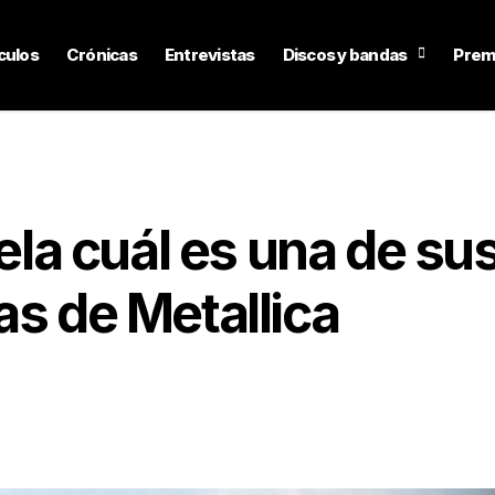
culos
Crónicas
Entrevistas
Discos y bandas
Prem
vela cuál es una de su
as de Metallica