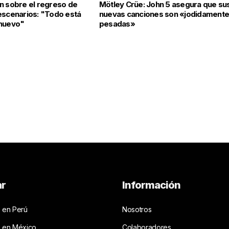
n sobre el regreso de
Mötley Crüe: John 5 asegura que su
escenarios: "Todo está
nuevas canciones son «jodidament
 nuevo"
pesadas»
ar
Información
 en Perú
Nosotros
s en México
Colaboradores