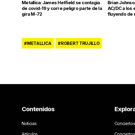
Metallica: James Hetfield se contagia
Brian Johnso
de covid-19 y corre peligro parte de la
AC/DC a los 
gira M-72
fluyendo de
METALLICA
ROBERT TRUJILLO
Contenidos
Explor
Noticias
Conciertos
Artículos
Concierto