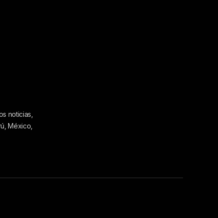
s noticias,
rú, México,