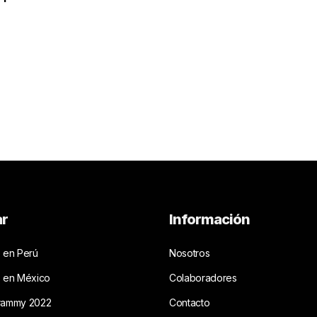
ar
Información
 en Perú
Nosotros
s en México
Colaboradores
rammy 2022
Contacto