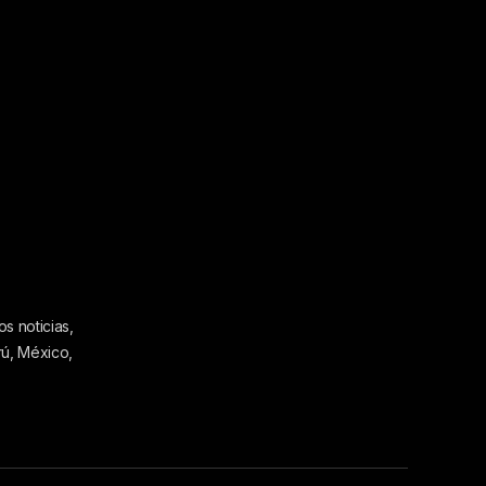
s noticias,
rú, México,