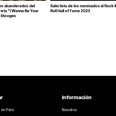
os abanderados del
Salió lista de los nominados al Rock 
preta "I Wanna Be Your
Roll Hall of Fame 2023
 Stooges
ar
Información
 en Perú
Nosotros