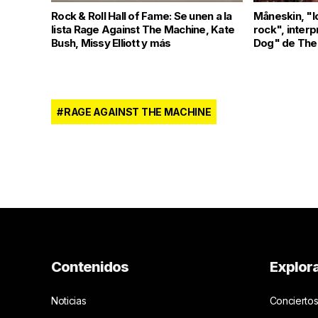
Rock & Roll Hall of Fame: Se unen a la
Måneskin, "l
lista Rage Against The Machine, Kate
rock", inter
Bush, Missy Elliott y más
Dog" de The
RAGE AGAINST THE MACHINE
Contenidos
Explor
Noticias
Conciertos