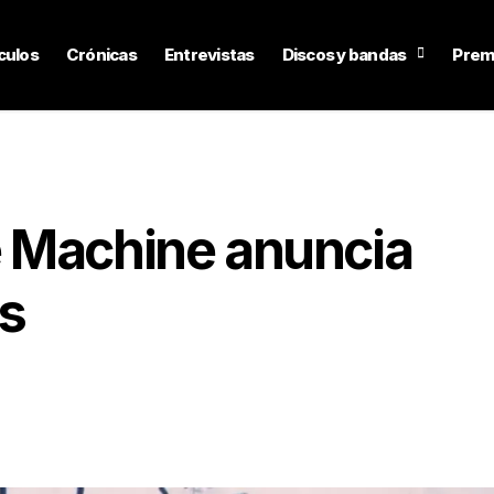
culos
Crónicas
Entrevistas
Discos y bandas
Prem
 Machine anuncia
s