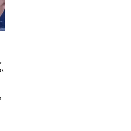
s
.
0.
s