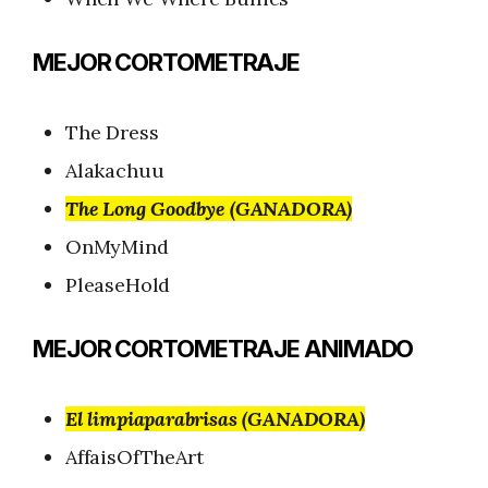
MEJOR CORTOMETRAJE
The Dress
Alakachuu
The Long Goodbye (GANADORA)
OnMyMind
PleaseHold
MEJOR CORTOMETRAJE ANIMADO
El limpiaparabrisas (GANADORA)
AffaisOfTheArt