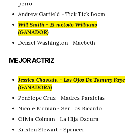
perro
Andrew Garfield - Tick Tick Boom
Will Smith - El método Williams
(GANADOR)
Denzel Washington - Macbeth
MEJOR ACTRIZ
Jessica Chastain - Los Ojos De Tammy Faye
(GANADORA)
Penélope Cruz - Madres Paralelas
Nicole Kidman - Ser Los Ricardo
Olivia Colman - La Hija Oscura
Kristen Stewart - Spencer