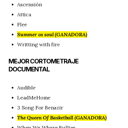
Ascensión
Attica
Flee
Summer os soul (GANADORA)
Writting with fire
MEJOR CORTOMETRAJE
DOCUMENTAL
Audible
LeadMeHome
3 Song For Benazir
The Queen Of Basketball (GANADORA)
When We Where Bullies