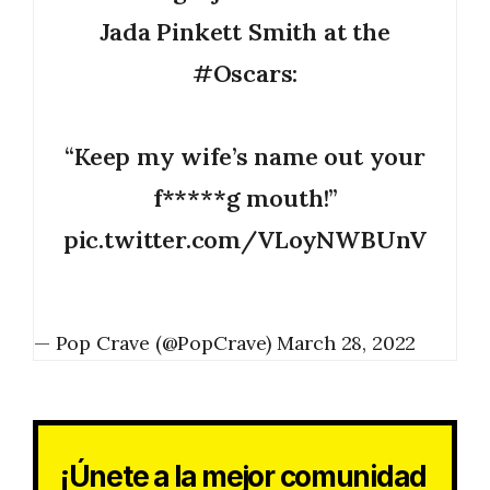
Jada Pinkett Smith at the
#Oscars
:
“Keep my wife’s name out your
f*****g mouth!”
pic.twitter.com/VLoyNWBUnV
— Pop Crave (@PopCrave)
March 28, 2022
¡Únete a la mejor comunidad