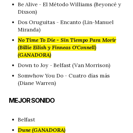
Be Alive - El Método Williams (Beyoncé y
Dixson)
Dos Oruguitas - Encanto (Lin-Manuel
Miranda)
No Time To Die - Sin Tiempo Para Morir
(Billie Eilish y Finneas O'Connell)
(GANADORA)
Down to Joy - Belfast (Van Morrison)
Somwhow You Do - Cuatro días más
(Diane Warren)
MEJOR SONIDO
Belfast
Dune (GANADORA)