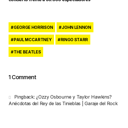
GEORGE HORRISON
JOHN LENNON
PAUL MCCARTNEY
RINGO STARR
THE BEATLES
1 Comment
Pingback:
¿Ozzy Osbourne y Taylor Hawkins?
Anécdotas del Rey de las Tinieblas | Garaje del Rock