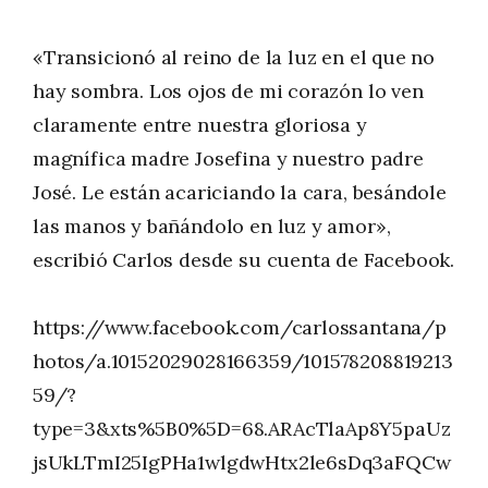
«Transicionó al reino de la luz en el que no
hay sombra. Los ojos de mi corazón lo ven
claramente entre nuestra gloriosa y
magnífica madre Josefina y nuestro padre
José. Le están acariciando la cara, besándole
las manos y bañándolo en luz y amor»,
escribió Carlos desde su cuenta de Facebook.
https://www.facebook.com/carlossantana/p
hotos/a.10152029028166359/101578208819213
59/?
type=3&xts%5B0%5D=68.ARAcTlaAp8Y5paUz
jsUkLTmI25IgPHa1wlgdwHtx2le6sDq3aFQCw