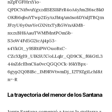
nZpTGFHrxYio-
QPDCNifwuYgxzdISESI8FrR4oA4yJm2I6scBk0
OKf66qbuYTwp215yAxJhtqAm1so8DYsljTBQzn
JFzyU6y0uvYeGXNtxTyJb5WnAKMB-
nxzxBH8AauTWMfMntPOm5b-
S3oW4Fd5G2icAj4p53-
s4YkGt_y9SRtiPWOuoBxC-
CZcXfgl9_UlKSUX7oLLqIr_QD9CK_f68GtL3
44sZdcEbnC8a0vcQGQOCk-16kYBpx-
6gyp2Q0B1Bc_IM9RWtwmDj_l2T9ZgiLchI&t
n=-R
La trayectoria del menor de los Santana
Jorge Santana comenzó a tocar la guitarra a