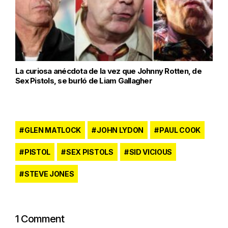
La curiosa anécdota de la vez que Johnny Rotten, de
Sex Pistols, se burló de Liam Gallagher
GLEN MATLOCK
JOHN LYDON
PAUL COOK
PISTOL
SEX PISTOLS
SID VICIOUS
STEVE JONES
1 Comment