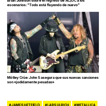
Brian Johnson sobre el regreso de AC/DC a los
escenarios: "Todo está fluyendo de nuevo"
Mötley Crüe: John 5 asegura que sus nuevas canciones
son «jodidamente pesadas»
JAMES HETFIELD
LARS ULRICH
METALLICA