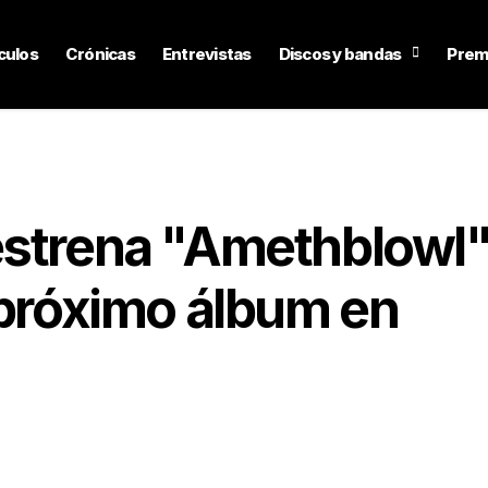
culos
Crónicas
Entrevistas
Discos y bandas
Prem
estrena "Amethblowl"
 próximo álbum en