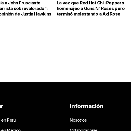
ía a John Frusciante
La vez que Red Hot Chili Peppers
arrista sobrevalorado":
homenajeó a Guns N' Roses pero
opinión de Justin Hawkins
terminó molestando a Axl Rose
ar
Información
 en Perú
Nosotros
s en México
Colaboradores