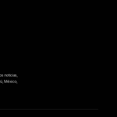
s noticias,
rú, México,