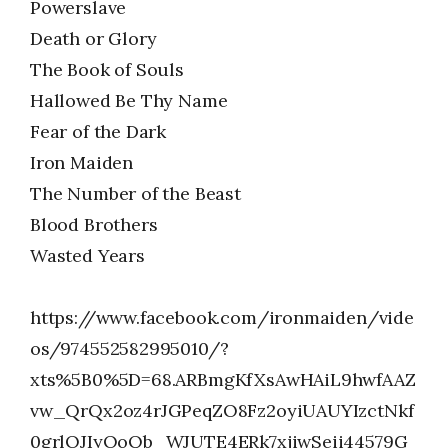
Powerslave
Death or Glory
The Book of Souls
Hallowed Be Thy Name
Fear of the Dark
Iron Maiden
The Number of the Beast
Blood Brothers
Wasted Years
https://www.facebook.com/ironmaiden/vide
os/974552582995010/?
xts%5B0%5D=68.ARBmgKfXsAwHAiL9hwfAAZ
vw_QrQx2oz4rJGPeqZO8Fz2oyiUAUYIzctNkf
0grlOJIyOoQb_WJUTE4ERk7xjiwSeii44579G