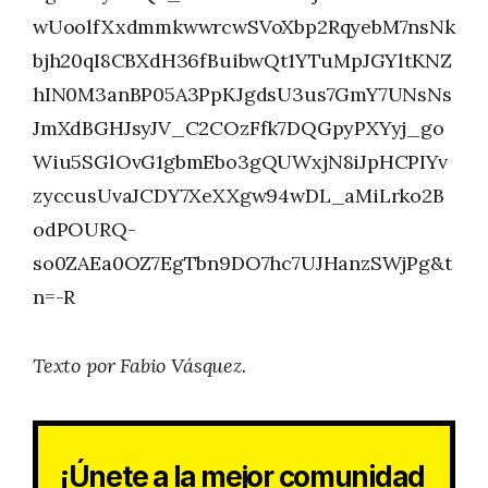
wUoolfXxdmmkwwrcwSVoXbp2RqyebM7nsNk
bjh20qI8CBXdH36fBuibwQt1YTuMpJGYltKNZ
hIN0M3anBP05A3PpKJgdsU3us7GmY7UNsNs
JmXdBGHJsyJV_C2COzFfk7DQGpyPXYyj_go
Wiu5SGlOvG1gbmEbo3gQUWxjN8iJpHCPIYv
zyccusUvaJCDY7XeXXgw94wDL_aMiLrko2B
odPOURQ-
so0ZAEa0OZ7EgTbn9DO7hc7UJHanzSWjPg&t
n=-R
Texto por Fabio Vásquez.
¡Únete a la mejor comunidad