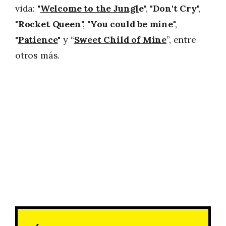
vida: "
Welcome to the Jungl
e
", "
Don't Cry
",
"
Rocket Queen
", "
You could be mine
",
"
Patience
" y “
Sweet Child of Mine
”, entre
otros más.