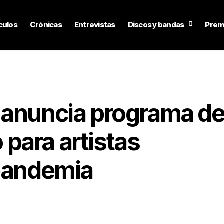
culos
Crónicas
Entrevistas
Discos y bandas
Prem
 anuncia programa d
para artistas
 pandemia