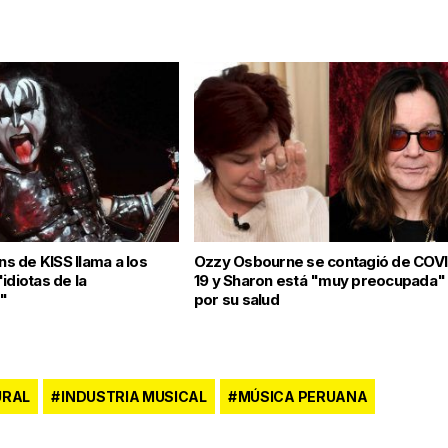
 de KISS llama a los
Ozzy Osbourne se contagió de COV
idiotas de la
19 y Sharon está "muy preocupada"
"
por su salud
URAL
INDUSTRIA MUSICAL
MÚSICA PERUANA