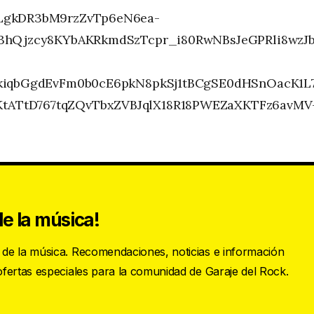
LgkDR3bM9rzZvTp6eN6ea-
hQjzcy8KYbAKRkmdSzTcpr_i80RwNBsJeGPRli8wzJb
kiqbGgdEvFm0b0cE6pkN8pkSj1tBCgSE0dHSnOacK1L
TtD767tqZQvTbxZVBJqlX18R18PWEZaXKTFz6avMV
e la música!
s de la música. Recomendaciones, noticias e información
 ofertas especiales para la comunidad de Garaje del Rock.