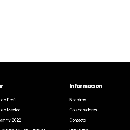
ar
Información
 en Perú
Nosotros
s en México
Colaboradores
rammy 2022
Contacto