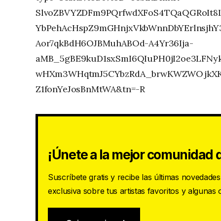
SlvoZBVYZDFm9PQrfwdXFoS4TQaQGRoIt8
YbPehAcHspZ9mGHnjxVkbWnnDbYErlnsjhY3
Aor7qkBdH6OJBMuhABOd-A4Yr36Ija-
aMB_5gBE9kuD1sxSmI6QIuPH0jI2oe3LFNy
wHXm3WHqtmJ5CYbzRdA_brwKWZWOjkXKtA
Z1fonYeJosBnMtWA&tn=-R
¡Únete a la mejor comunidad d
Suscríbete gratis y recibe las últimas novedade
exclusiva sobre tus artistas favoritos y algunas