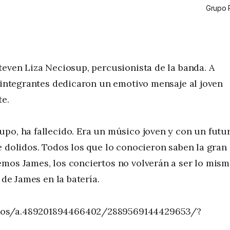
Grupo 
teven Liza Neciosup, percusionista de la banda. A
s integrantes dedicaron un emotivo mensaje al joven
te.
po, ha fallecido. Era un músico joven y con un futu
e dolidos. Todos los que lo conocieron saben la gran
emos James, los conciertos no volverán a ser lo mis
 de James en la batería.
otos/a.489201894466402/2889569144429653/?