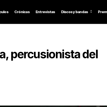
culos
Crónicas
Entrevistas
Discos y bandas
Prem
a, percusionista del