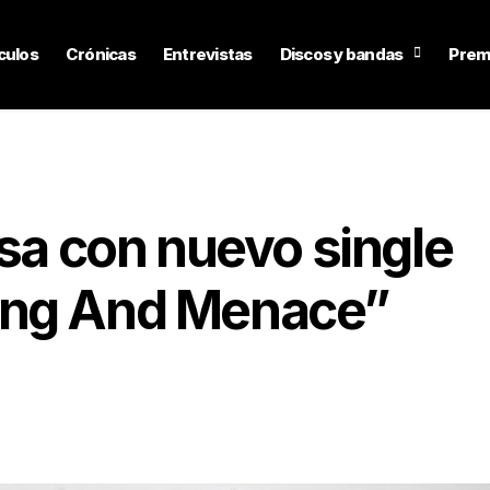
culos
Crónicas
Entrevistas
Discos y bandas
Prem
esa con nuevo single
ung And Menace”