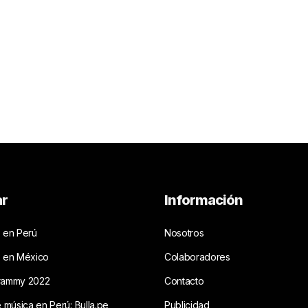
ar
Información
 en Perú
Nosotros
s en México
Colaboradores
rammy 2022
Contacto
e música en Perú: Bulla.pe
Publicidad