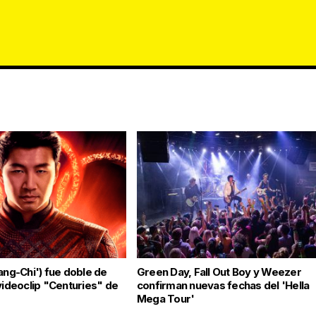
ang-Chi') fue doble de
Green Day, Fall Out Boy y Weezer
videoclip "Centuries" de
confirman nuevas fechas del 'Hella
Mega Tour'