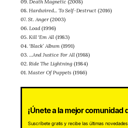
09.
Death Magnetic
(2008)
08.
Hardwired... To Self-Destruct
(2016)
07.
St. Anger
(2003)
06.
Load
(1996)
05.
Kill ‘Em All
(1983)
04.
‘Black’ Album
(1991)
03.
...And Justice For All
(1988)
02.
Ride The Lightning
(1984)
01.
Master Of Puppets
(1986)
¡Únete a la mejor comunidad d
Suscríbete gratis y recibe las últimas novedade