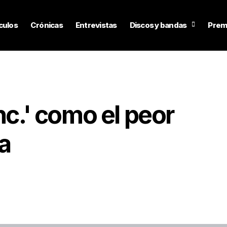
culos
Crónicas
Entrevistas
Discos y bandas
Prem
nc.' como el peor
a