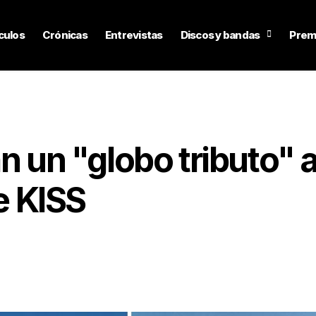
culos
Crónicas
Entrevistas
Discos y bandas
Prem
n un "globo tributo" 
 KISS