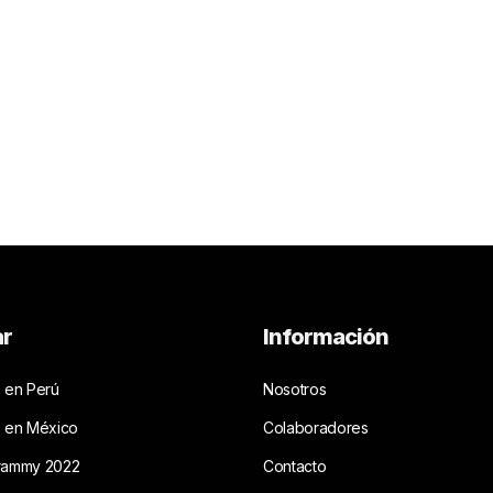
ar
Información
 en Perú
Nosotros
s en México
Colaboradores
rammy 2022
Contacto