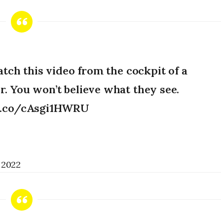
h this video from the cockpit of a
ir. You won’t believe what they see.
/t.co/cAsgi1HWRU
, 2022