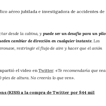
áfico aéreo jubilada e investigadora de accidentes de
tar desde la cabina, y
puede ser un desafío para un pilo
pueden cambiar de dirección en cualquier instante
. Los
ronave, restringir el flujo de aire y hacer que el avión
partió el video en
Twitter
: «
Te recomendaría que vea
 pies de altura. No creerás lo que ven
».
s (KISS) a la compra de Twitter por $44 mil