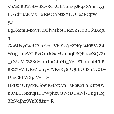
xts%5B0%5D=68.ARCkUhNbBxgJRqxXYmfLyj
LGYdr3ANMX_6FaeOAbtISXUOF6aPCjrvd_H
yD-
LgKkZmlMxy7N0XlfvMhbJCF29ZYI03U5uAqX
q-
Go6UsyC4rURmrkA_Vbi9vQr2PKpf4Kf5VzZ4
WugTbleVClPvGruJ6savUhmqP3Q9b55ZQ73r
_OAUVT32K6vmfr1mCfb7D_7yrtSTbrep9hTB
BR2XyVIlylGZjouyvPVKyXy8PQ0hOB8hN70Dv
UBzEELW3pT7-_E-
HkDxaOJyAxN5oeuGtbr5va_sRbK2TaBGr90V
B0MKHNxnqHDTWphz8GWeDUAWf7UngTRq
3IxVdjhz9YnI0&tn=-R