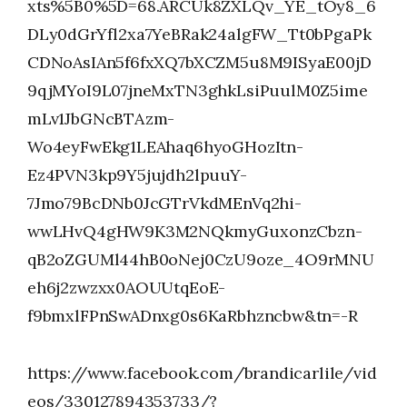
xts%5B0%5D=68.ARCUk8ZXLQv_YE_tOy8_6
DLy0dGrYfl2xa7YeBRak24algFW_Tt0bPgaPk
CDNoAsIAn5f6fxXQ7bXCZM5u8M9ISyaE00jD
9qjMYoI9L07jneMxTN3ghkLsiPuulM0Z5ime
mLv1JbGNcBTAzm-
Wo4eyFwEkg1LEAhaq6hyoGHozItn-
Ez4PVN3kp9Y5jujdh2lpuuY-
7Jmo79BcDNb0JcGTrVkdMEnVq2hi-
wwLHvQ4gHW9K3M2NQkmyGuxonzCbzn-
qB2oZGUMl44hB0oNej0CzU9oze_4O9rMNU
eh6j2zwzxx0AOUUtqEoE-
f9bmxlFPnSwADnxg0s6KaRbhzncbw&tn=-R
https://www.facebook.com/brandicarlile/vid
eos/330127894353733/?