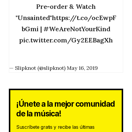
Pre-order & Watch
"Unsainted"
https://t.co/ocEwpF
bGmi
|
#WeAreNotYourKind
pic.twitter.com/Gy2EEBagXh
— Slipknot (@slipknot)
May 16, 2019
¡Únete a la mejor comunidad
de la música!
Suscríbete gratis y recibe las últimas