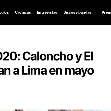
culos
Crónicas
Entrevistas
Discos y bandas
Prem
020: Caloncho y El
gan a Lima en mayo