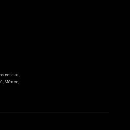
s noticias,
rú, México,