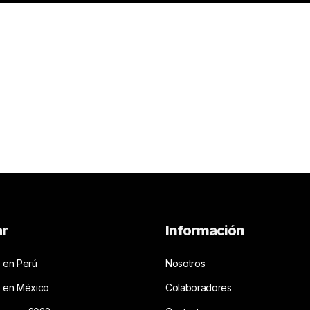
ar
Información
 en Perú
Nosotros
s en México
Colaboradores