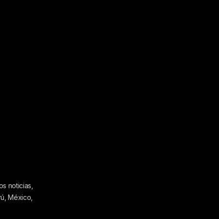
s noticias,
rú, México,