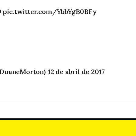

pic.twitter.com/YbbYgB0BFy
kDuaneMorton)
12 de abril de 2017