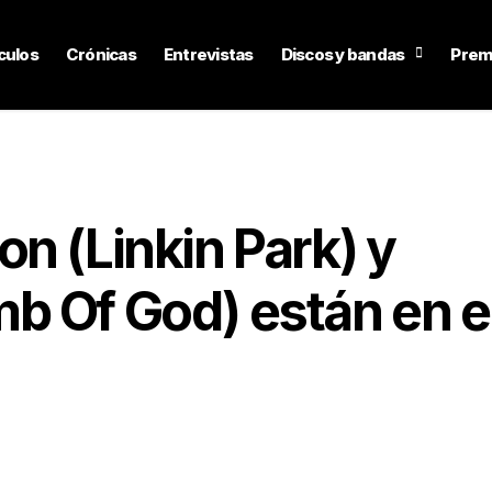
culos
Crónicas
Entrevistas
Discos y bandas
Prem
n (Linkin Park) y
b Of God) están en e