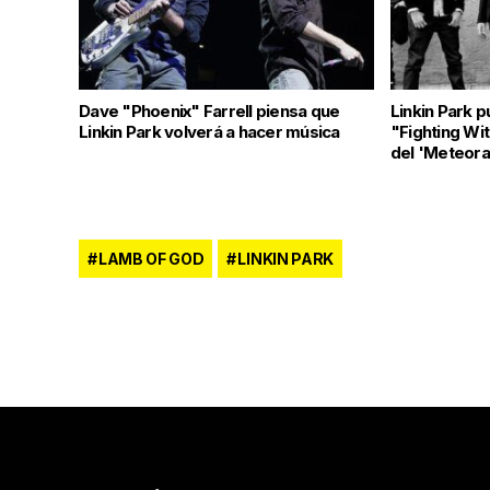
Dave "Phoenix" Farrell piensa que
Linkin Park p
Linkin Park volverá a hacer música
"Fighting Wi
del 'Meteora
LAMB OF GOD
LINKIN PARK