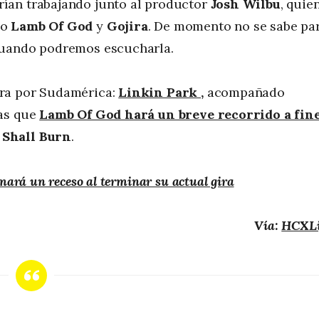
ían trabajando junto al productor
Josh Wilbu
, quie
mo
Lamb Of God
y
Gojira
. De momento no se sabe pa
cuando podremos escucharla.
ira por Sudamérica:
Linkin Park
,
acompañado
ras que
Lamb Of God hará un breve recorrido a fin
 Shall Burn
.
ará un receso al terminar su actual gira
Vía:
HCXLi