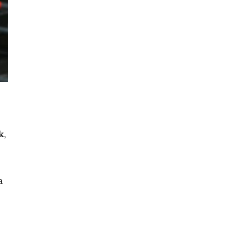
k
,
a