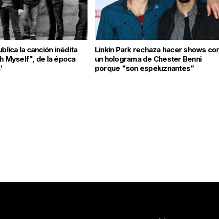
ublica la canción inédita
Linkin Park rechaza hacer shows co
th Myself", de la época
un holograma de Chester Benni
'
porque "son espeluznantes"