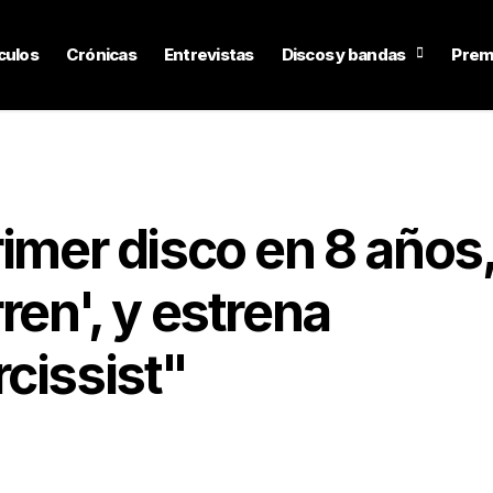
culos
Crónicas
Entrevistas
Discos y bandas
Prem
rimer disco en 8 años
ren', y estrena
cissist"