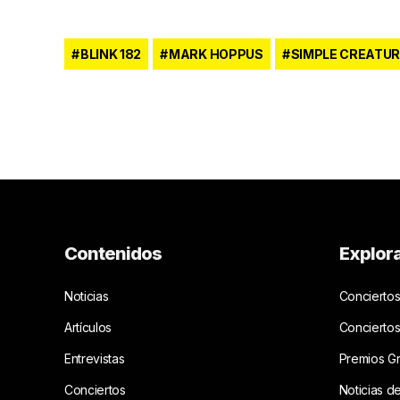
BLINK 182
MARK HOPPUS
SIMPLE CREATU
Contenidos
Explor
Noticias
Conciertos
Artículos
Concierto
Entrevistas
Premios G
Conciertos
Noticias d