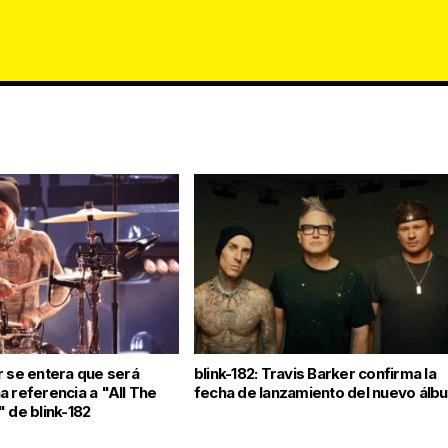
r se entera que será
blink-182: Travis Barker confirma la
a referencia a "All The
fecha de lanzamiento del nuevo álb
 de blink-182