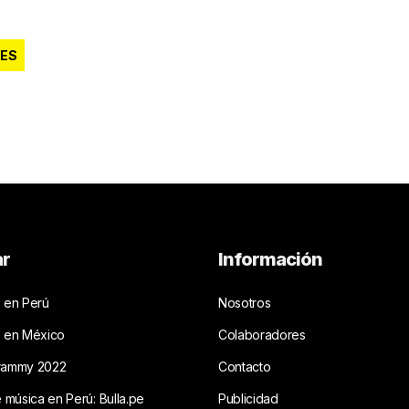
RES
ar
Información
 en Perú
Nosotros
s en México
Colaboradores
rammy 2022
Contacto
e música en Perú: Bulla.pe
Publicidad