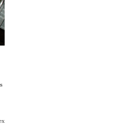
s
ex
s