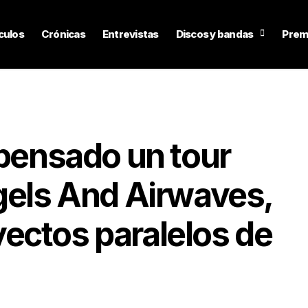
culos
Crónicas
Entrevistas
Discos y bandas
Prem
 pensado un tour
gels And Airwaves,
ectos paralelos de