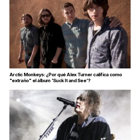
Arctic Monkeys: ¿Por qué Alex Turner califica como
"extraño" el álbum 'Suck It and See'?