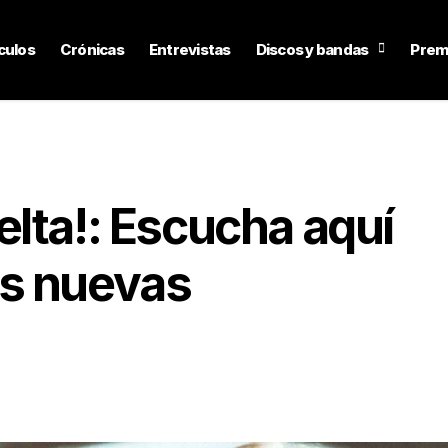
culos
Crónicas
Entrevistas
Discos y bandas
Prem
lta!: Escucha aquí
es nuevas