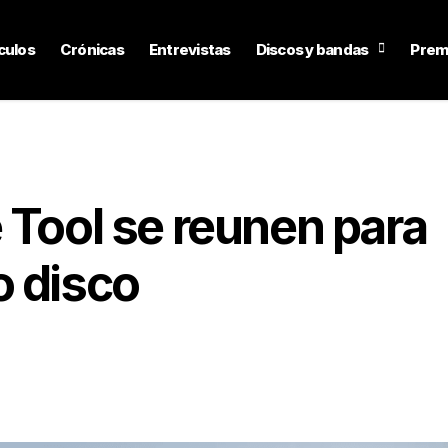
culos
Crónicas
Entrevistas
Discos y bandas
Prem
 Tool se reunen para
o disco