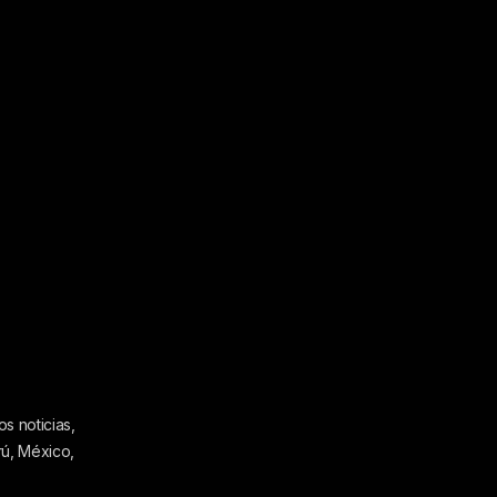
s noticias,
rú, México,