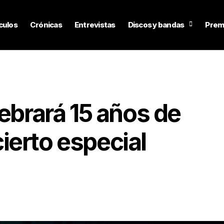
culos
Crónicas
Entrevistas
Discos y bandas
Prem
lebrará 15 años de
ierto especial