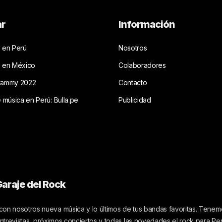
ar
Información
 en Perú
Nosotros
s en México
Colaboradores
rammy 2022
Contacto
e música en Perú: Bulla.pe
Publicidad
araje del Rock
on nosotros nueva música y lo últimos de tus bandas favoritas. Tenemo
 entrevistas, próximos conciertos y todas las novedades el rock para Pe