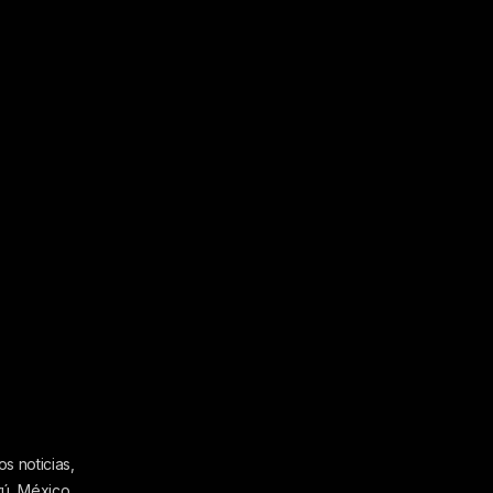
s noticias,
rú, México,