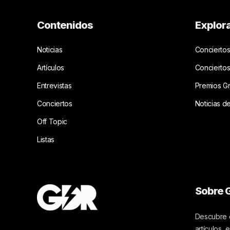
Contenidos
Explor
Noticias
Conciertos
Artículos
Concierto
Entrevistas
Premios G
Conciertos
Noticias d
Off Topic
Listas
Sobre G
Descubre c
artículos,