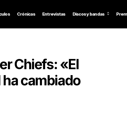
culos
Crónicas
Entrevistas
Discos y bandas
Prem
er Chiefs: «El
l ha cambiado