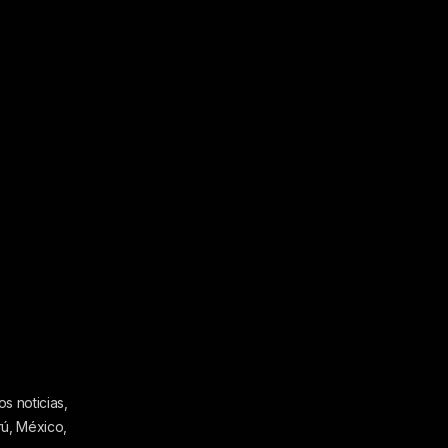
s noticias,
rú, México,