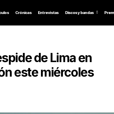
culos
Crónicas
Entrevistas
Discos y bandas
Prem
espide de Lima en
ón este miércoles