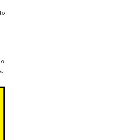
do
lo
s.