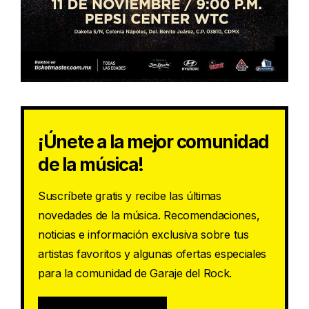
¡Únete a la mejor comunidad
de la música!
Suscríbete gratis y recibe las últimas
novedades de la música. Recomendaciones,
noticias e información exclusiva sobre tus
artistas favoritos y algunas ofertas especiales
para la comunidad de Garaje del Rock.