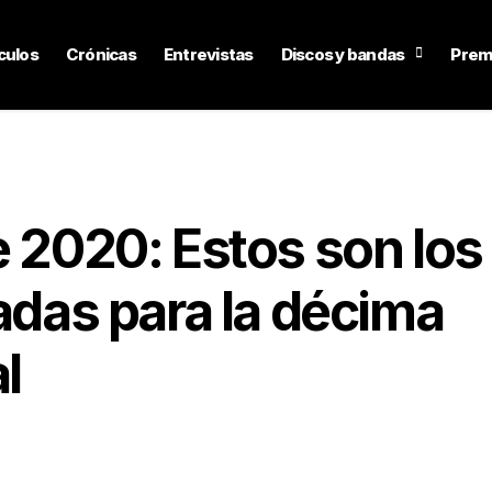
culos
Crónicas
Entrevistas
Discos y bandas
Prem
e 2020: Estos son los
radas para la décima
l