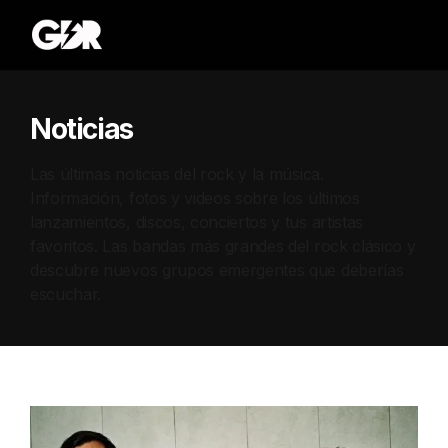
Noticias
Las últimas noticias del rock y la música.
Información, fotos y videos sobre los últimos
lanzamientos, discos, conciertos y tus artistas
favoritos. Las bandas más grandes del rock clásico y
descubre nuevos grupos emergentes que deberías
escuchar.