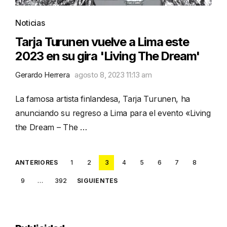
Noticias
Tarja Turunen vuelve a Lima este
2023 en su gira 'Living The Dream'
Gerardo Herrera
agosto 8, 2023 11:13 am
La famosa artista finlandesa, Tarja Turunen, ha
anunciando su regreso a Lima para el evento «Living
the Dream – The …
Posts
ANTERIORES
1
2
3
4
5
6
7
8
pagination
9
…
392
SIGUIENTES