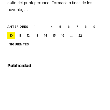
culto del punk peruano. Formada a fines de los
noventa, …
Posts
ANTERIORES
1
…
4
5
6
7
8
9
pagination
10
11
12
13
14
15
16
…
22
SIGUIENTES
Publicidad