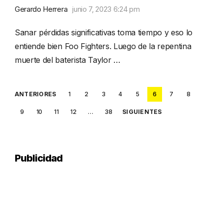
Gerardo Herrera
junio 7, 2023 6:24 pm
Sanar pérdidas significativas toma tiempo y eso lo
entiende bien Foo Fighters. Luego de la repentina
muerte del baterista Taylor …
Posts
ANTERIORES
1
2
3
4
5
6
7
8
pagination
9
10
11
12
…
38
SIGUIENTES
Publicidad