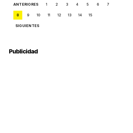
Posts
ANTERIORES
1
2
3
4
5
6
7
pagination
8
9
10
11
12
13
14
15
SIGUIENTES
Publicidad