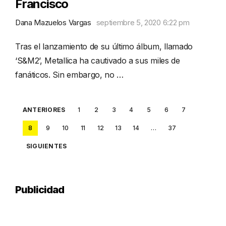
Francisco
Dana Mazuelos Vargas
septiembre 5, 2020 6:22 pm
Tras el lanzamiento de su último álbum, llamado
‘S&M2’, Metallica ha cautivado a sus miles de
fanáticos. Sin embargo, no …
Posts
ANTERIORES
1
2
3
4
5
6
7
pagination
8
9
10
11
12
13
14
…
37
SIGUIENTES
Publicidad