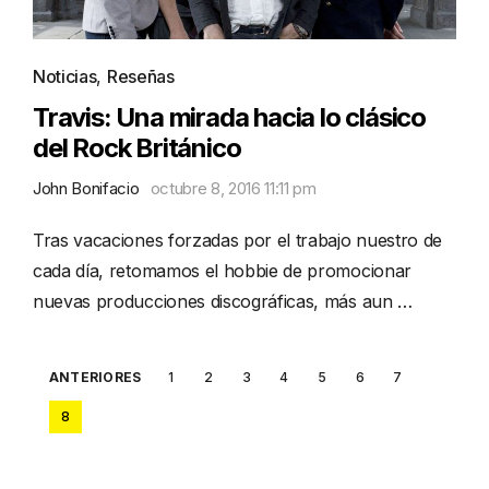
Noticias
,
Reseñas
Travis: Una mirada hacia lo clásico
del Rock Británico
John Bonifacio
octubre 8, 2016 11:11 pm
Tras vacaciones forzadas por el trabajo nuestro de
cada día, retomamos el hobbie de promocionar
nuevas producciones discográficas, más aun …
Posts
ANTERIORES
1
2
3
4
5
6
7
pagination
8